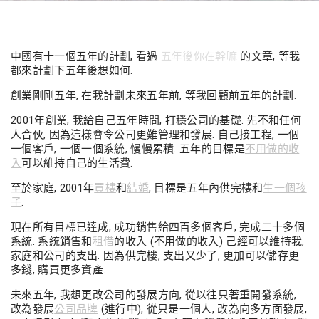
中國有十一個五年的計劃, 看過
五年後你在幹嘛
的文章, 等我
都來計劃下五年後想如何.
創業剛剛五年, 在我計劃未來五年前, 等我回顧前五年的計劃.
2001年創業, 我給自己五年時間, 打穩公司的基礎. 先不和任何
人合伙, 因為這樣會令公司更難管理和發展. 自己接工程, 一個
一個客戶, 一個一個系統, 慢慢累積. 五年的目標是
不用做的收
入
可以維持自己的生活費.
至於家庭, 2001年
買樓
和
結婚
, 目標是五年內供完樓和
生一個孩
子
.
現在所有目標已達成, 成功銷售給四百多個客戶, 完成二十多個
系統. 系統銷售和
租借
的收入 (不用做的收入) 己經可以維持我,
家庭和公司的支出. 因為供完樓, 支出又少了, 更加可以儲存更
多錢, 購買更多資產.
未來五年, 我想更改公司的發展方向, 從以往只著重開發系統,
改為發展
公司品牌
(進行中), 從只是一個人, 改為向多方面發展,