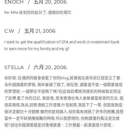
ENOCH
五月 20, 2006
Re: Mila 收到你的設計了, 謝謝你的幫忙.
C.W
五月 21, 2006
I want to get the qualification of CFA and work in investment bank
to earn more for my family and my gf
STELLA
六月 20, 2006
你好呢..在偶然的機會我看了你的blog,其實我在兩年前已經定立了要
去外國讀書的梦想, 兩年後儲了錢了, 郤在想, 讀書是不是一個需要達成
的梦想呢..一個學位不是夠了嗎?在這個目標將快達到的時候我反而沒
了目標.看了你的日記, 我發覺, 原來香港也有人會做著富爸爸的方法, 我
很高輿呢,為此,回香港創工作發展,什至創業,我投下了一票..但是我對這
個決定都仍十分猶豫.雖然你是陌路人,但你看來跨過了許多的困難,我想
當中一定不缺猶豫兩難的時侯.所以我想問你, 你對讀書的看法是怎樣
呢?該往外國讀書還是回香港讀書、工作積蓄、創業還是什麼呢…