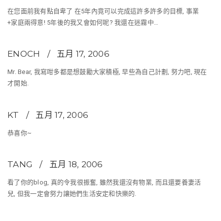
在您面前我有點自卑了 在5年內竟可以完成這許多許多的目標, 事業
+家庭兩得意! 5年後的我又會如何呢? 我還在迷霧中…
ENOCH
五月 17, 2006
Mr. Bear, 我寫咁多都是想鼓勵大家積極, 早些為自己計劃, 努力吧, 現在
才開始.
KT
五月 17, 2006
恭喜你~
TANG
五月 18, 2006
看了你的blog, 真的令我很振奮, 雖然我還沒有物業, 而且還要養妻活
兒, 但我一定會努力讓她們生活安定和快樂的.