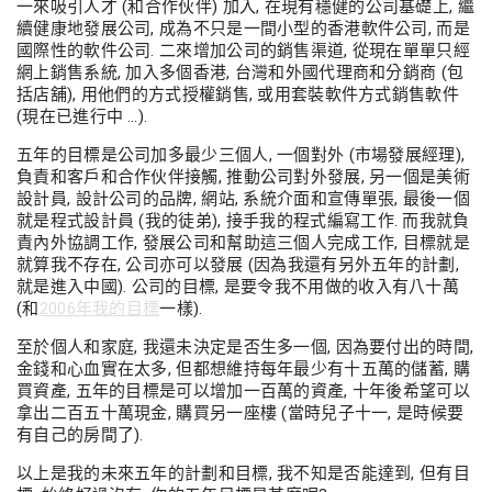
一來吸引人才 (和合作伙伴) 加入, 在現有穩健的公司基礎上, 繼
續健康地發展公司, 成為不只是一間小型的香港軟件公司, 而是
國際性的軟件公司. 二來增加公司的銷售渠道, 從現在單單只經
網上銷售系統, 加入多個香港, 台灣和外國代理商和分銷商 (包
括店舖), 用他們的方式授權銷售, 或用套裝軟件方式銷售軟件
(現在已進行中 …).
五年的目標是公司加多最少三個人, 一個對外 (市場發展經理),
負責和客戶和合作伙伴接觸, 推動公司對外發展, 另一個是美術
設計員, 設計公司的品牌, 網站, 系統介面和宣傳單張, 最後一個
就是程式設計員 (我的徒弟), 接手我的程式編寫工作. 而我就負
責內外協調工作, 發展公司和幫助這三個人完成工作, 目標就是
就算我不存在, 公司亦可以發展 (因為我還有另外五年的計劃,
就是進入中國). 公司的目標, 是要令我不用做的收入有八十萬
(和
2006年我的目標
一樣).
至於個人和家庭, 我還未決定是否生多一個, 因為要付出的時間,
金錢和心血實在太多, 但都想維持每年最少有十五萬的儲蓄, 購
買資產, 五年的目標是可以增加一百萬的資產, 十年後希望可以
拿出二百五十萬現金, 購買另一座樓 (當時兒子十一, 是時候要
有自己的房間了).
以上是我的未來五年的計劃和目標, 我不知是否能達到, 但有目