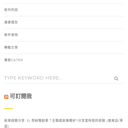
給兒的話
讀書報告
軟件使用
轉載文章
餐飲CATER
可訂閱我
創業經驗分享: 5) 想辭職創業？全職還是兼職好?分享當時我的經驗 (廣東話/粵
語)