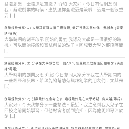
辭職創業：全職還是兼職？ 介紹 大家好，今日有個網友問
我，辭職創業的時候，應該選擇全職還是兼職。這是一個很重
要 […]
創業經驗分享: 4) 大學其實可以接工程賺錢, 最好是找銷售伙伴一起創業 (廣東
話/粵語)
大學時期的創業啟示 開始的勇氣 我認為大學是一個很好的時
機，可以開始接觸和嘗試創業的點子。回想我大學的那段時間
[…]
創業經驗分享: 3) 分享在大學想發展一個APP, 但最終失敗的原因和檢討 (廣東
話/粵語)
大學時期的創業反思 介紹 今日想同大家分享我在大學期間的
一些經歷和反思，希望能夠幫助有興趣創業的朋友們，尤其是
[…]
創業經驗分享: 2) 創業最好在會考之後, 過程最好是在大學時期 (廣東話/粵語)
大家好，今天我想分享一些想法。最近，我注意到我大兒子在
回校之前開始學習，但他對會考感到抗拒，因為他更想專注於
創 […]
創業經驗分享: 1) 創業前浪費很多時間思考, 缺乏行動和教練指導 (廣東話/粵