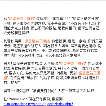
寫 '
讀書是為了賺錢
' 這個標目, 我都預了和 ''讀書不是求分數"
一樣, 會大很多不同的意見, 我不善辨論, 也不想有任何結論. 能
引起大家去討論, 提出不同的觀點, 是我的目的. 讓學生們自己
去分辨和選擇吧.
其實如果用 '
讀書是為了賺錢
' 這個辨題, 我是一定輸, 你們只要
舉例, 說這不適合所有人, 因為很多人讀書, 是不需要為錢的, 例
如那些家庭很有錢的人, 不用為錢煩惱的人, 為何要為錢讀書
呢? 他們可以有很多理想, 可以不賺錢為大眾服務.
思考! 這個是很重要的, 別人告訴你 '
讀書是為了賺錢
', 如果你不
經思考就接納, 這才是我最失望的. 另外, 不要在一個方向去思
考, 要多方向, 為何大家只是不斷 "消極地" 反對 '
讀書是為了賺
錢
', 而不提出 "建設性" 的點子來, 例如指出讀書有比賺錢更好
的目的呢?
再來一個辨題吧, "讀書要有目的", 大家一起來講下看法吧.
註: Yahoo Blog 現在只作備份, 歡迎到
http://enochng.mysinablog.com/index.php?