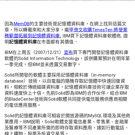
因為
MemDB
的主要技術是記憶體資料庫，在網上找到這篇文
章，所以轉載來和大家分享，繼
甲骨文收購TimesTen 將使業
務範圍拓展到記憶體資料庫
,
IBM買下記憶體資料庫軟體商, 證
明
記憶體資料庫
在市面都有其價值．
IBM在上周五（2007/12/21）
宣布
買下專門開發記憶體資料庫
軟體的Solid Information Technology，該併購案預計在明年第
一季完成，但IBM並未透露交易數字。
Solid所開發的軟體主要採用記憶體資料庫（in-memory
database）技術，以自電腦的隨機存取記憶體中快速回復資
料，相較於傳統磁碟資料庫，記憶體資料庫技術可讓企業存取
資料速度快上十倍。先前Solid即為IBM的合作伙伴，結合IBM
的BladeCenter技術與Solid軟體共同提供電信服務供應商相關
的電信應用服務。
Solid的記憶體資料庫可相容於開放源碼的MySQL環境及其他商
業應用。IBM說明，Solid軟體支援電信產業、零售業、金融業
及醫療等不同產業所需的即時存取資料應用，諸如行動電話、
線上購物、股票及投資交易等。