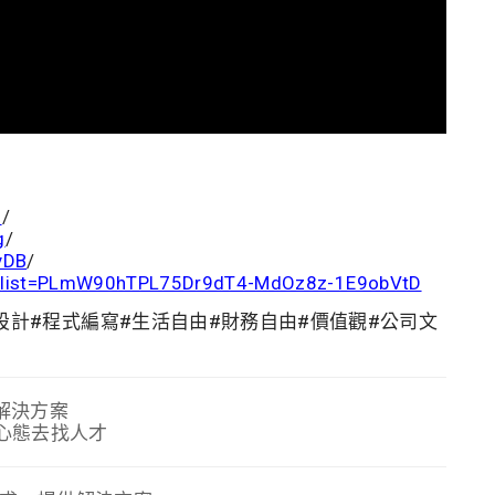
m
/
g
/
yDB
/
st?list=PLmW90hTPL75Dr9dT4-MdOz8z-1E9obVtD
式設計#程式編寫#生活自由#財務自由#價值觀#公司文
供解決方案
的心態去找人才