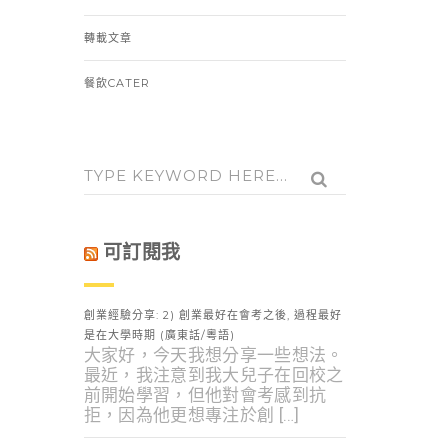
轉載文章
餐飲CATER
可訂閱我
創業經驗分享: 2) 創業最好在會考之後, 過程最好
是在大學時期 (廣東話/粵語)
大家好，今天我想分享一些想法。
最近，我注意到我大兒子在回校之
前開始學習，但他對會考感到抗
拒，因為他更想專注於創 […]